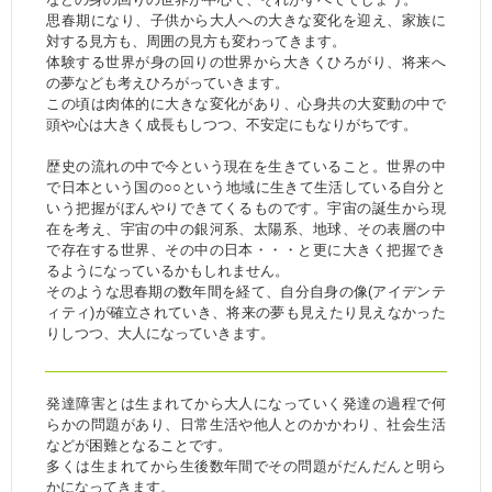
思春期になり、子供から大人への大きな変化を迎え、家族に
対する見方も、周囲の見方も変わってきます。
体験する世界が身の回りの世界から大きくひろがり、将来へ
の夢なども考えひろがっていきます。
この頃は肉体的に大きな変化があり、心身共の大変動の中で
頭や心は大きく成長もしつつ、不安定にもなりがちです。
歴史の流れの中で今という現在を生きていること。世界の中
で日本という国の○○という地域に生きて生活している自分と
いう把握がぼんやりできてくるものです。宇宙の誕生から現
在を考え、宇宙の中の銀河系、太陽系、地球、その表層の中
で存在する世界、その中の日本・・・と更に大きく把握でき
るようになっているかもしれません。
そのような思春期の数年間を経て、自分自身の像(アイデンテ
ィティ)が確立されていき、将来の夢も見えたり見えなかった
りしつつ、大人になっていきます。
発達障害とは生まれてから大人になっていく発達の過程で何
らかの問題があり、日常生活や他人とのかかわり、社会生活
などが困難となることです。
多くは生まれてから生後数年間でその問題がだんだんと明ら
かになってきます。