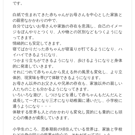
です。
白紙で生まれてきた赤ちゃんがお母さんを中心とした家族と
の親密なかかわりの中で、
自分ではないお母さんや家族の存在を意識し、自己のイメー
ジをぼんやりとつくり、人や物との区別などもつくようにな
ってきます。
情緒的にも安定してきます。
寝てばかりだった赤ちゃんが寝返りが打てるようになり、ハ
イハイできるようになり、
つかまり立ちができるようになり、歩けるようになりと身体
的に発達していきます。
それにつれて赤ちゃんから見える外の風景も変化し、より立
体的、現実味を帯びて体験できるようになります。
お母さん以外のお父さんや兄弟の存在も、家族以外の親しい
人たちのことも分かるようになってきます。
いろいろな遊び、しつけなどを通して赤ちゃんもだんだんと
成長して一才になり三才になり幼稚園に通いだし、小学校に
通うようになり・・・
体験する世界も人とのかかわりも変化し質的にも量的にも頭
と心の働きが成長していきます。
小学生のころ、思春期前の頃住んでいる世界は、家族と学校
などの身の回りの世界が中心で、それがすべてでしょう。