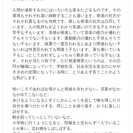
人間が成長するのにはいろいろな道をたどるものです。その
環境もそれぞれ違い経験することも違います。発達の仕方が
それぞれ異なるのも当然です。誰しも発達の仕方は凸凹して
います。人の気持ちがよくわかり気遣いのできる子もそれが
苦手な子もいます。音感が発達していて音楽の能力が優れた
子もそうでない子もいます。運動能力の優れた子供もそうで
ない子もいます。慎重で一度言われるとあまり間違わない子
もいれば何度言われても間違う子もいます。落ち着いている
子もじっとしておれずしょっちゅう動き回っている子もいま
す。それが当たり前です。ただ発達障害というのは、その凸
凹が極端になっていて、学校生活、社会生活を送るのにやや
大きめの支障になっている時に、とりあえず言うことのよう
な気がします。
幼いころであればお母さんと視線を合わさない。言葉がなか
なか出てこないなど。
歩けるようになるとすぐにかんしゃくを起して物を壊したり
自分を傷つけたりする。同じことを繰り返す。おうむ返しに
話をする。
動き回ってじっとしていないなど。
小学校に行くようになると、同級生と交わらず一人でいるこ
とが多い。忘れ物をしばしばする。