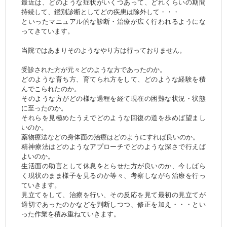
最近は、どのような症状がいくつあって、どれくらいの期間
持続して、鑑別診断としてどの疾患は除外して・・・
といったマニュアル的な診断・治療が広く行われるようにな
ってきています。
当院ではあまりそのようなやり方は行っておりません。
受診された方が元々どのような方であったのか。
どのような育ち方、育てられ方をして、どのような経験を積
んでこられたのか。
そのような方がどの様な過程を経て現在の困難な状況・状態
に至ったのか。
それらを見極めたうえでどのような回復の道を歩めば望まし
いのか。
薬物療法などの身体面の治療はどのようにすれば良いのか。
精神療法はどのようなアプローチでどのような深さで行えば
よいのか。
生活面の助言として休息をとらせた方が良いのか、今しばら
く現状のまま様子を見るのか等々、考察しながら治療を行っ
ていきます。
見立てをして、治療を行い、その反応を見て最初の見立てが
適切であったのかなどを判断しつつ、修正を加え・・・とい
った作業を積み重ねていきます。